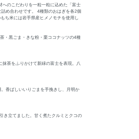
材へのこだわりを一粒一粒に込めた「富士
詰め合わせです。 4種類のおはぎを各2個
のもち米には岩手県産ヒメノモチを使用し
抹茶・黒ごま・きな粉・栗ココナッツの4種
に抹茶をふりかけて新緑の富士を表現。八
用。香ばしいいりごまを手挽きし、月明か
を引き立てました。甘く煮たクルミとクコの