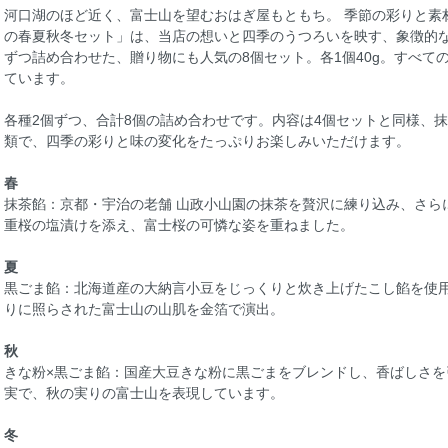
河口湖のほど近く、富士山を望むおはぎ屋もともち。 季節の彩りと素
の春夏秋冬セット」は、当店の想いと四季のうつろいを映す、象徴的な
ずつ詰め合わせた、贈り物にも人気の8個セット。各1個40g。すべて
ています。
各種2個ずつ、合計8個の詰め合わせです。内容は4個セットと同様、
類で、四季の彩りと味の変化をたっぷりお楽しみいただけます。
春
抹茶餡：京都・宇治の老舗 山政小山園の抹茶を贅沢に練り込み、さら
重桜の塩漬けを添え、富士桜の可憐な姿を重ねました。
夏
黒ごま餡：北海道産の大納言小豆をじっくりと炊き上げたこし餡を使
りに照らされた富士山の山肌を金箔で演出。
秋
きな粉×黒ごま餡：国産大豆きな粉に黒ごまをブレンドし、香ばしさ
実で、秋の実りの富士山を表現しています。
冬