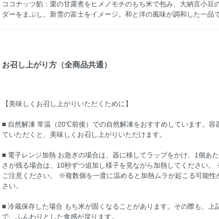
ココナッツ餡：栗の甘露煮をヒメノモチのもち米で包み、大納言小豆
ダーをまぶし、新雪の富士をイメージ。和と洋の風味が調和した一品
お召し上がり方（全商品共通）
【美味しくお召し上がりいただくために】
■ 自然解凍 常温（20℃前後）での自然解凍をおすすめしています。容
ていただくと、美味しくお召し上がりいただけます。
■ 電子レンジ加熱 お急ぎの場合は、器に移してラップをかけ、1個あたり
さが残る場合は、10秒ずつ追加し様子を見ながら加熱してください。
ご注意ください。 ※複数個を一度に温めると加熱ムラが起こる可能性
さい。
■ 冷蔵保存した場合 もち米が固くなることがあります。その際も、
で、ふんわりとした食感が戻ります。