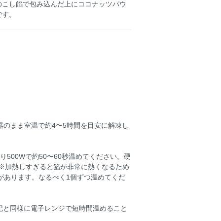
のこし餡で包み込んだ上にココナッツパウ
です。
器のまま室温で約4〜5時間を目安に解凍し
500Wで約50〜60秒温めてください。硬
 ※加熱しすぎると餡が非常に熱くなるため
があります。なるべく1個ずつ温めてくだ
上記と同様に電子レンジで短時間温めること