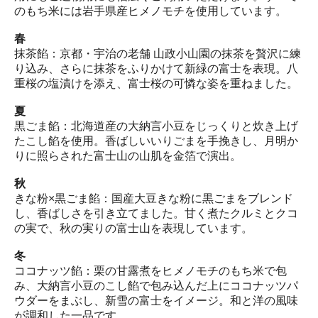
のもち米には岩手県産ヒメノモチを使用しています。
春
抹茶餡：京都・宇治の老舗 山政小山園の抹茶を贅沢に練
り込み、さらに抹茶をふりかけて新緑の富士を表現。八
重桜の塩漬けを添え、富士桜の可憐な姿を重ねました。
夏
黒ごま餡：北海道産の大納言小豆をじっくりと炊き上げ
たこし餡を使用。香ばしいいりごまを手挽きし、月明か
りに照らされた富士山の山肌を金箔で演出。
秋
きな粉×黒ごま餡：国産大豆きな粉に黒ごまをブレンド
し、香ばしさを引き立てました。甘く煮たクルミとクコ
の実で、秋の実りの富士山を表現しています。
冬
ココナッツ餡：栗の甘露煮をヒメノモチのもち米で包
み、大納言小豆のこし餡で包み込んだ上にココナッツパ
ウダーをまぶし、新雪の富士をイメージ。和と洋の風味
が調和した一品です。